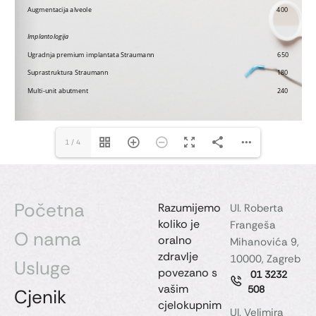
1/4
Početna
Razumijemo
Ul. Roberta
koliko je
Frangeša
O nama
oralno
Mihanovića 9,
zdravlje
10000, Zagreb
Usluge
povezano s
01 3232
vašim
508
Cjenik
cjelokupnim
Ul. Velimira