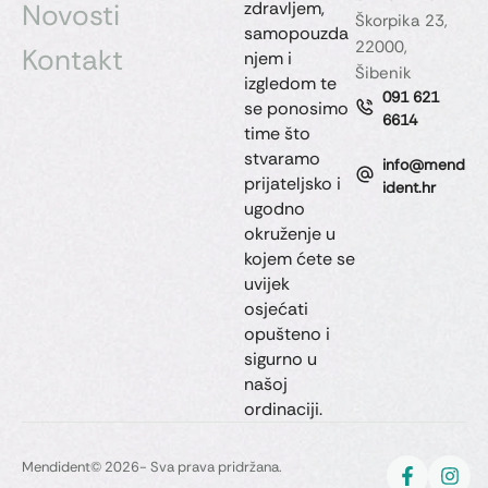
Novosti
zdravljem,
Škorpika 23,
samopouzda
22000,
Kontakt
njem i
Šibenik
izgledom te
091 621
se ponosimo
6614
time što
stvaramo
info@mend
prijateljsko i
ident.hr
ugodno
okruženje u
kojem ćete se
uvijek
osjećati
opušteno i
sigurno u
našoj
ordinaciji.
Mendident
© 2026- Sva prava pridržana.