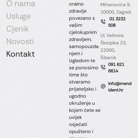
O nama
oralno
Mihanovića 9,
zdravlje
10000, Zagreb
Usluge
povezano s
01 3232
vašim
508
Cjenik
cjelokupnim
Ul. Velimira
Novosti
zdravljem,
Škorpika 23,
samopouzda
22000,
Kontakt
njem i
Šibenik
izgledom te
091 621
se ponosimo
6614
time što
stvaramo
info@mend
prijateljsko i
ident.hr
ugodno
okruženje u
kojem ćete se
uvijek
osjećati
opušteno i