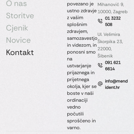
O nas
povezano je
Mihanović 9,
ustno zdravje
10000, Zagreb
Storitve
z vašim
01 3232
splošnim
508
Cjenik
zdravjem,
Ul. Velimira
Novice
samozavestjo
Škorpika 23,
in videzom, in
22000,
Kontakt
ponosni smo
Šibenik
na
091 621
ustvarjanje
6614
prijaznega in
prijetnega
info@mend
okolja, kjer se
ident.hr
boste v naši
ordinaciji
vedno
počutili
sproščeno in
varno.