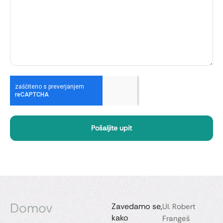
Pošaljite upit
Domov
Zavedamo se,
Ul. Robert
kako
Frangeš