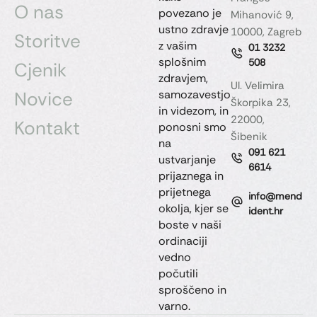
O nas
povezano je
Mihanović 9,
ustno zdravje
10000, Zagreb
Storitve
z vašim
01 3232
splošnim
508
Cjenik
zdravjem,
Ul. Velimira
Novice
samozavestjo
Škorpika 23,
in videzom, in
22000,
Kontakt
ponosni smo
Šibenik
na
091 621
ustvarjanje
6614
prijaznega in
prijetnega
info@mend
okolja, kjer se
ident.hr
boste v naši
ordinaciji
vedno
počutili
sproščeno in
varno.