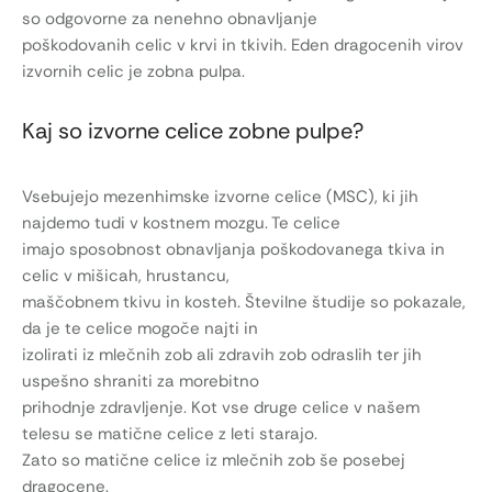
so odgovorne za nenehno obnavljanje
poškodovanih celic v krvi in tkivih. Eden dragocenih virov
izvornih celic je zobna pulpa.
Kaj so izvorne celice zobne pulpe?
Vsebujejo mezenhimske izvorne celice (MSC), ki jih
najdemo tudi v kostnem mozgu. Te celice
imajo sposobnost obnavljanja poškodovanega tkiva in
celic v mišicah, hrustancu,
maščobnem tkivu in kosteh. Številne študije so pokazale,
da je te celice mogoče najti in
izolirati iz mlečnih zob ali zdravih zob odraslih ter jih
uspešno shraniti za morebitno
prihodnje zdravljenje. Kot vse druge celice v našem
telesu se matične celice z leti starajo.
Zato so matične celice iz mlečnih zob še posebej
dragocene.