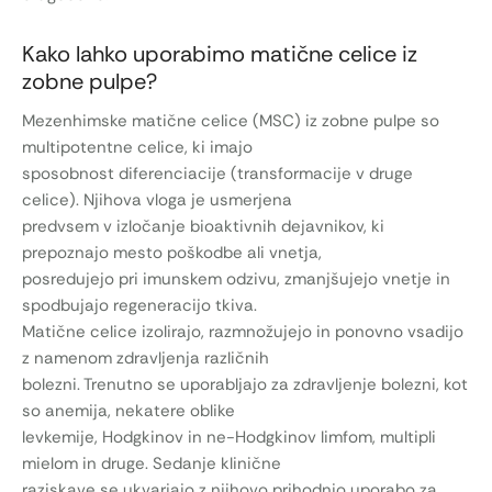
Kako lahko uporabimo matične celice iz
zobne pulpe?
Mezenhimske matične celice (MSC) iz zobne pulpe so
multipotentne celice, ki imajo
sposobnost diferenciacije (transformacije v druge
celice). Njihova vloga je usmerjena
predvsem v izločanje bioaktivnih dejavnikov, ki
prepoznajo mesto poškodbe ali vnetja,
posredujejo pri imunskem odzivu, zmanjšujejo vnetje in
spodbujajo regeneracijo tkiva.
Matične celice izolirajo, razmnožujejo in ponovno vsadijo
z namenom zdravljenja različnih
bolezni. Trenutno se uporabljajo za zdravljenje bolezni, kot
so anemija, nekatere oblike
levkemije, Hodgkinov in ne-Hodgkinov limfom, multipli
mielom in druge. Sedanje klinične
raziskave se ukvarjajo z njihovo prihodnjo uporabo za