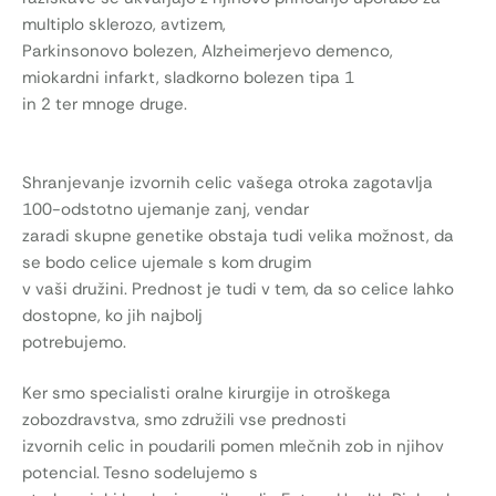
multiplo sklerozo, avtizem,
Parkinsonovo bolezen, Alzheimerjevo demenco,
miokardni infarkt, sladkorno bolezen tipa 1
in 2 ter mnoge druge.
Shranjevanje izvornih celic vašega otroka zagotavlja
100-odstotno ujemanje zanj, vendar
zaradi skupne genetike obstaja tudi velika možnost, da
se bodo celice ujemale s kom drugim
v vaši družini. Prednost je tudi v tem, da so celice lahko
dostopne, ko jih najbolj
potrebujemo.
Ker smo specialisti oralne kirurgije in otroškega
zobozdravstva, smo združili vse prednosti
izvornih celic in poudarili pomen mlečnih zob in njihov
potencial. Tesno sodelujemo s