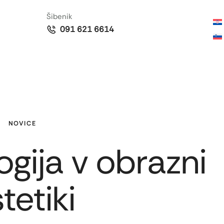
Šibenik
091 621 6614
NOVICE
ogija v obrazni
tetiki