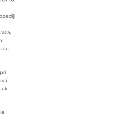
e
topediji
raza,
ar
n se
pri
esi
 ali
ke.