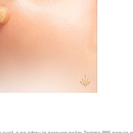
in svež, a na zdrav in naraven način. Tretma PRF ponuja p