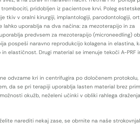
 trombociti, pridobljen iz pacientove krvi. Poleg estetsk
tkiv v oralni kirurgiji, implantologiji, parodontologiji, or
se lahko uporablja na dva načina: za mezoterapijo in za
e uporablja predvsem za mezoterapijo (microneedling) ob
ja pospeši naravno reprodukcijo kolagena in elastina, k
o in elastičnost. Drugi material se imenuje tekoči A-PRF i
ene odvzame kri in centrifugira po določenem protokolu, 
, da se pri terapiji uporablja lasten material brez prim
možnosti okužb, neželeni učinki v obliki rahlega draženja
želite narediti nekaj zase, se obrnite na naše strokovnja