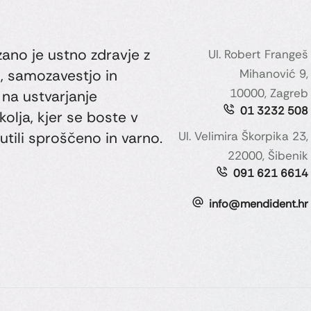
ano je ustno zdravje z
Ul. Robert Frangeš
, samozavestjo in
Mihanović 9,
10000, Zagreb
na ustvarjanje
01 3232 508
kolja, kjer se boste v
utili sproščeno in varno.
Ul. Velimira Škorpika 23,
22000, Šibenik
091 621 6614
info@mendident.hr