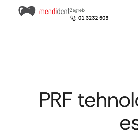
Zagreb
01 3232 508
PRF tehnol
es