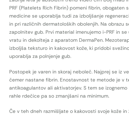
PRF (Platelets Rich Fibrin) pomeni fibrin, obogaten s
medicine se uporablja tudi za izboljšanje regeneracije 
in pri različnih dermatoloških obolenjih. Na obrazu 
zapolnitev gub. Prvi material imenujemo i-PRF in s
vratu in dekolteja z aparatom DermaPen. Mezoterapi
izboljša teksturo in kakovost kože, ki pridobi svežin
uporablja za polnjenje gub.
Postopek je varen in skoraj neboleč. Najprej se iz v
čemer nastane fibrin. Enostavnost te metode je v tem
antikoagulantov ali aktivatorjev. S tem se izognemo 
rahle rdečice pa so zmanjšani na minimum.
Če v teh dneh razmišljate o kakovosti svoje kože in 