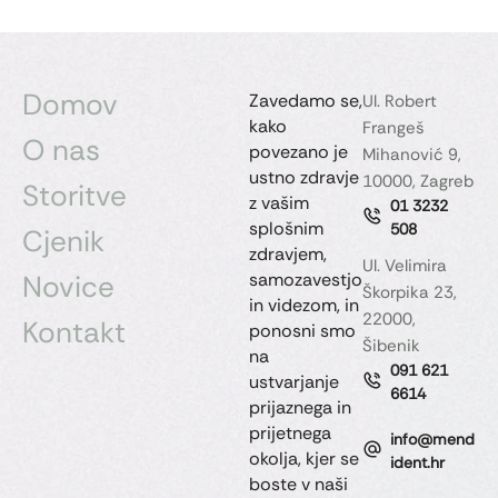
Domov
Zavedamo se,
Ul. Robert
kako
Frangeš
O nas
povezano je
Mihanović 9,
ustno zdravje
10000, Zagreb
Storitve
z vašim
01 3232
splošnim
508
Cjenik
zdravjem,
Ul. Velimira
Novice
samozavestjo
Škorpika 23,
in videzom, in
22000,
Kontakt
ponosni smo
Šibenik
na
091 621
ustvarjanje
6614
prijaznega in
prijetnega
info@mend
okolja, kjer se
ident.hr
boste v naši