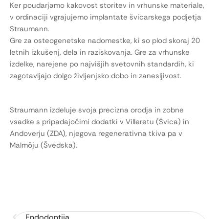
Ker poudarjamo kakovost storitev in vrhunske materiale,
v ordinaciji vgrajujemo implantate švicarskega podjetja
Straumann.
Gre za osteogenetske nadomestke, ki so plod skoraj 20
letnih izkušenj, dela in raziskovanja. Gre za vrhunske
izdelke, narejene po najvišjih svetovnih standardih, ki
zagotavljajo dolgo življenjsko dobo in zanesljivost.
Straumann izdeluje svoja precizna orodja in zobne
vsadke s pripadajočimi dodatki v Villeretu (Švica) in
Andoverju (ZDA), njegova regenerativna tkiva pa v
Malmöju (Švedska).
Endodontija