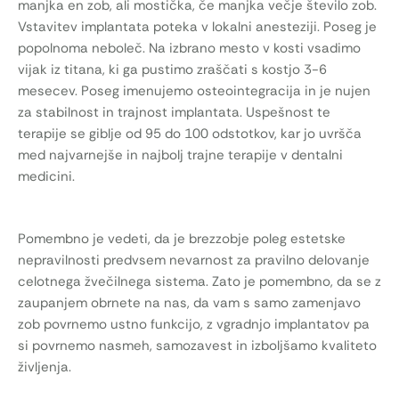
manjka en zob, ali mostička, če manjka večje število zob.
Vstavitev implantata poteka v lokalni anesteziji. Poseg je
popolnoma neboleč. Na izbrano mesto v kosti vsadimo
vijak iz titana, ki ga pustimo zraščati s kostjo 3-6
mesecev. Poseg imenujemo osteointegracija in je nujen
za stabilnost in trajnost implantata. Uspešnost te
terapije se giblje od 95 do 100 odstotkov, kar jo uvršča
med najvarnejše in najbolj trajne terapije v dentalni
medicini.
Pomembno je vedeti, da je brezzobje poleg estetske
nepravilnosti predvsem nevarnost za pravilno delovanje
celotnega žvečilnega sistema. Zato je pomembno, da se z
zaupanjem obrnete na nas, da vam s samo zamenjavo
zob povrnemo ustno funkcijo, z vgradnjo implantatov pa
si povrnemo nasmeh, samozavest in izboljšamo kvaliteto
življenja.