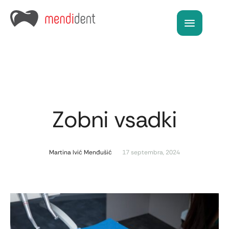
Zobni vsadki
Martina Ivić Menđušić
17 septembra, 2024