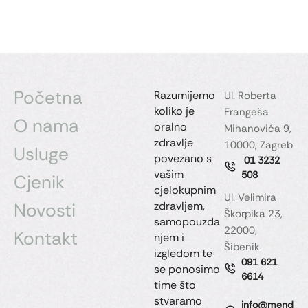
Početna
Razumijemo
Ul. Roberta
koliko je
Frangeša
O nama
oralno
Mihanovića 9,
zdravlje
10000, Zagreb
Usluge
povezano s
01 3232
vašim
508
Cjenik
cjelokupnim
Ul. Velimira
Novosti
zdravljem,
Škorpika 23,
samopouzda
22000,
Kontakt
njem i
Šibenik
izgledom te
091 621
se ponosimo
6614
time što
stvaramo
info@mend