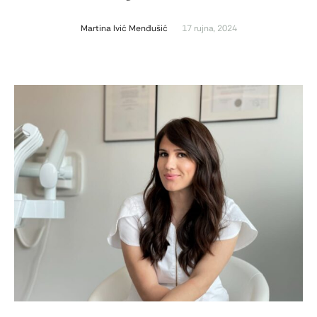
Martina Ivić Menđušić
17 rujna, 2024