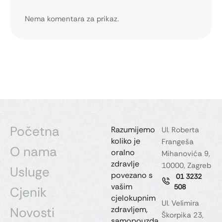
Nema komentara za prikaz.
Početna
Razumijemo
Ul. Roberta
koliko je
Frangeša
O nama
oralno
Mihanovića 9,
zdravlje
10000, Zagreb
Usluge
povezano s
01 3232
vašim
508
Cjenik
cjelokupnim
Ul. Velimira
Novosti
zdravljem,
Škorpika 23,
samopouzda