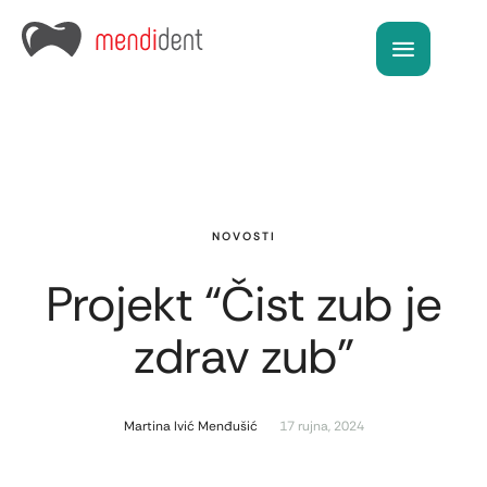
NOVOSTI
Projekt “Čist zub je
zdrav zub”
Martina Ivić Menđušić
17 rujna, 2024