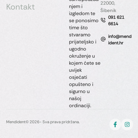
22000,
Kontakt
njem i
Šibenik
izgledom te
091 621
se ponosimo
6614
time što
stvaramo
info@mend
prijateljsko i
ident.hr
ugodno
okruženje u
kojem ćete se
uvijek
osjećati
opušteno i
sigurno u
našoj
ordinaciji.
Mendident
© 2026- Sva prava pridržana.