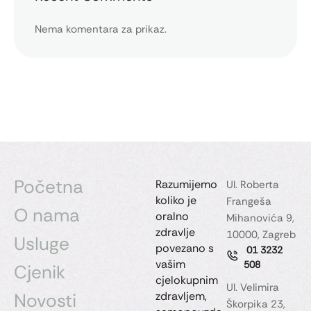
Nema komentara za prikaz.
Početna
Razumijemo
Ul. Roberta
koliko je
Frangeša
O nama
oralno
Mihanovića 9,
zdravlje
10000, Zagreb
Usluge
povezano s
01 3232
vašim
508
Cjenik
cjelokupnim
Ul. Velimira
Novosti
zdravljem,
Škorpika 23,