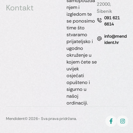
samopouzda
22000,
Kontakt
njem i
Šibenik
izgledom te
091 621
se ponosimo
6614
time što
stvaramo
info@mend
prijateljsko i
ident.hr
ugodno
okruženje u
kojem ćete se
uvijek
osjećati
opušteno i
sigurno u
našoj
ordinaciji.
Mendident
© 2026- Sva prava pridržana.